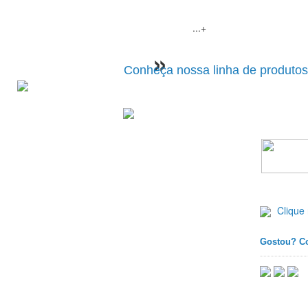
Direção Elétrica
Caixa De Direção Mecânica Para
...+
Produtos
»
Conheça nossa linha de produtos
BOMBA HIDRÁULICA - SAN
Clique 
Gostou? Co